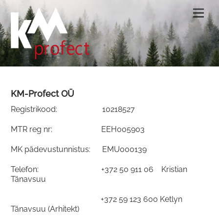
Skip
Men
to
content
KM-Profect OÜ
Registrikood: 10218527
MTR reg nr: EEH005903
MK pädevustunnistus
: EMU000139
Telefon: +372 50 911 06 Kristian
Tänavsuu
+372 59 123 600 Ketlyn
Tänavsuu (Arhitekt)