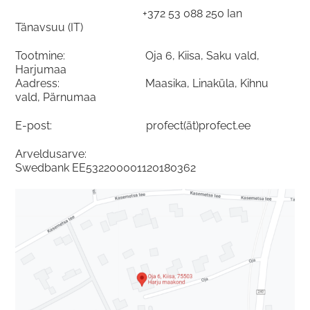
+372 53 088 250 Ian
Tänavsuu (IT)
Tootmine: Oja 6, Kiisa, Saku vald,
Harjumaa
Aadress: Maasika, Linaküla, Kihnu
vald, Pärnumaa
E-post: profect(ät)profect.ee
Arveldusarve:
Swedbank
EE532200001120180362