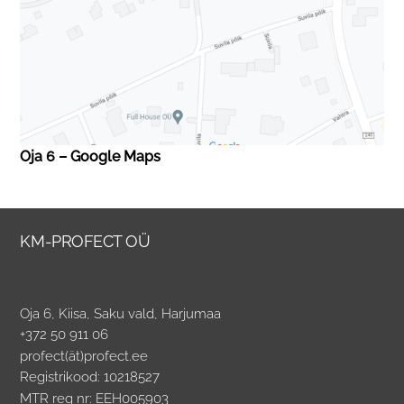
Oja 6 – Google Maps
KM-PROFECT OÜ
Oja 6, Kiisa, Saku vald, Harjumaa
+372 50 911 06
profect(ät)profect.ee
Registrikood: 10218527
MTR reg nr: EEH005903